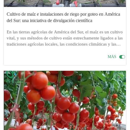
Cultivo de maíz e instalaciones de riego por goteo en América
del Sur: una iniciativa de divulgación científica
En las tierras agrícolas de América del Sur, el maíz es un cultivo
vital, y sus métodos de cultivo están estrechamente ligados a las
tradiciones agrícolas locales, las condiciones climáticas y las
características topográficas. En las regiones áridas o en las
zonas con recursos hídricos limitados, las instalaciones de riego

MÁS
por goteo han surgido como herramientas cruciales para
mejorar los rendimientos del maíz y mantener la humedad del
suelo. Entonces, ¿es necesario el riego por goteo para el cultivo
de maíz en América del Sur? La respuesta es sí, especialmente
en regiones donde los recursos hídricos son escasos o están
distribuidos de manera desigual, lo que hace que la tecnología
de riego por goteo sea particularmente importante.