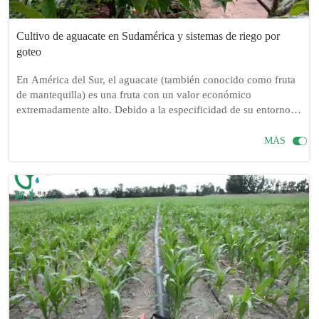
Cultivo de aguacate en Sudamérica y sistemas de riego por
goteo
En América del Sur, el aguacate (también conocido como fruta
de mantequilla) es una fruta con un valor económico
extremadamente alto. Debido a la especificidad de su entorno
de crecimiento, especialmente en regiones áridas y semiáridas,
un sistema de riego razonable es crucial para garantizar el

MÁS
crecimiento saludable y un alto rendimiento de los aguacates.
Este artículo se centrará en si el riego por goteo es necesario
para el cultivo de aguacates, así como en el equipo de riego por
goteo necesario, los métodos de instalación y las técnicas de
cultivo.