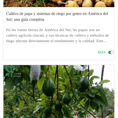
Cultivo de papa y sistemas de riego por goteo en América del
Sur: una guía completa
En las vastas tierras de América del Sur, las papas son un
cultivo agrícola crucial, y sus técnicas de cultivo y métodos de
riego afectan directamente el rendimiento y la calidad. Este
artículo analiza en profundidad la necesidad de los sistemas de
riego por goteo para el cultivo de papas en América del Sur,

MÁS
detallando el equipo de riego por goteo necesario y su proceso
de instalación, y compartiendo también consejos prácticos para
el cultivo de papas.