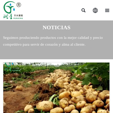



NOTICIAS
Seguimos produciendo productos con la mejor calidad y precio
competitivo para servir de corazón y alma al cliente.