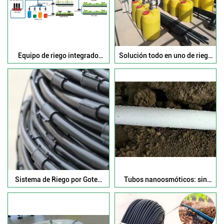
Equipo de riego integrado
Solución todo en uno de riego
inteligente de agua y
inteligente de agua y
fertilizantes (canal
fertilizantes
simple/doble)
Sistema de Riego por Goteo
Tubos nanoosmóticos: sin
Subterráneo TerraCore™ de 10
obstrucciones, cero consumo
Años
de energía y un 70 % de ahorro
de agua