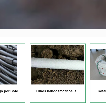
go por Goteo
Tubos nanoosmóticos: sin
Gote
rraCore™ de
obstrucciones, cero
ños
consumo de energía y un 70
% de ahorro de agua