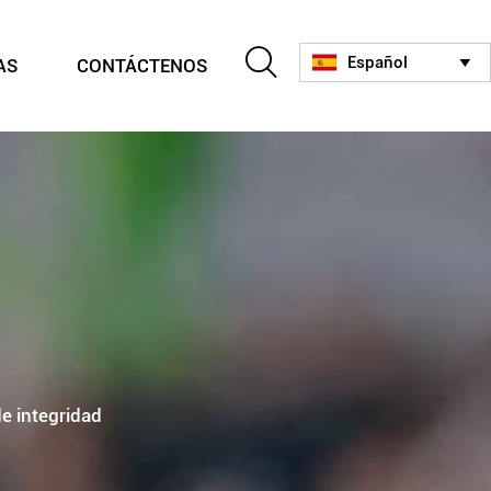

Español
AS
CONTÁCTENOS

de integridad