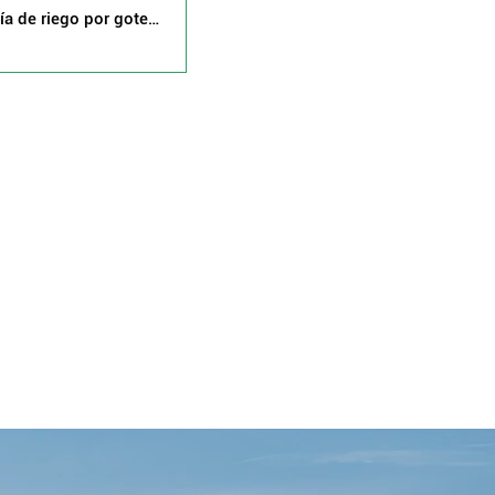
ía de riego por goteo
 compensación de
presión