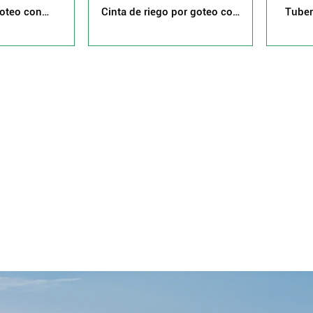
oteo con
Cinta de riego por goteo con
Tuber
 de presión
compensación de presión
con
ánea