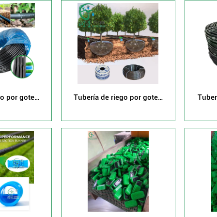
go por goteo
Tubería de riego por goteo
Tuber
alidad
subsuperficial con
compensación de presión