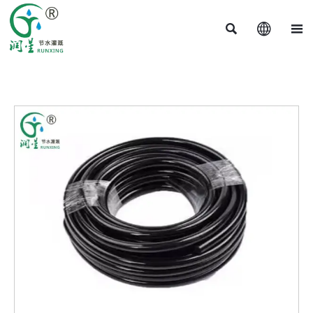


