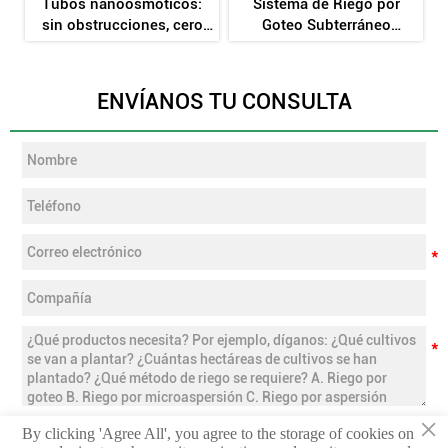
e
Tubos nanoosmóticos:
Sistema de Riego por
sin obstrucciones, cero
Goteo Subterráneo
r
consumo de energía y un
TerraCore™ de 10 Años
70 % de ahorro de agua
ENVÍANOS TU CONSULTA
×
By clicking 'Agree All', you agree to the storage of cookies on
ENVIAR