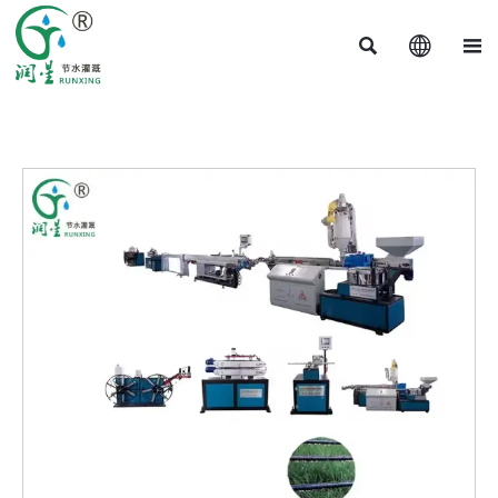


