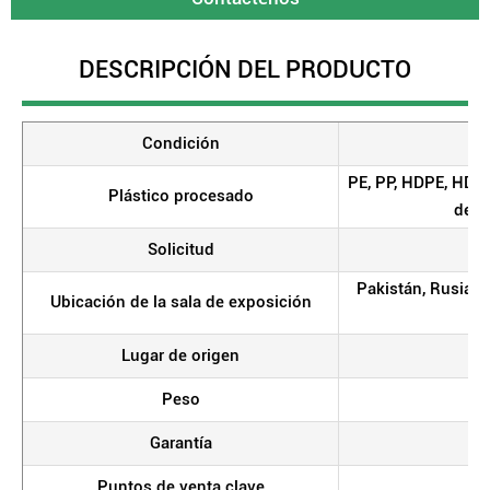
DESCRIPCIÓN DEL PRODUCTO
Condición
PE, PP, HDPE, HDPE
Plástico procesado
de b
Solicitud
Pakistán, Rusia, K
Ubicación de la sala de exposición
Lugar de origen
S
Peso
Garantía
Puntos de venta clave
A