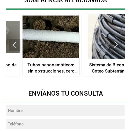
SUGERENCIA RELACIONADA


e
Tubos nanoosmóticos:
Sistema de Riego por
sin obstrucciones, cero
Goteo Subterráneo
r
consumo de energía y un
TerraCore™ de 10 Años
70 % de ahorro de agua
ENVÍANOS TU CONSULTA