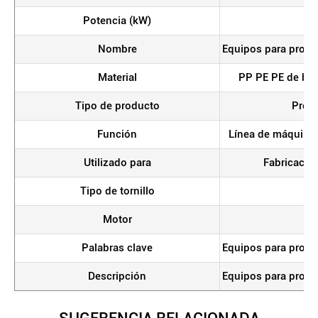
Potencia (kW)
Nombre
Equipos para produ
Material
PP PE PE de baj
Tipo de producto
Produ
Función
Línea de máquinas
Utilizado para
Fabricació
Tipo de tornillo
Motor
Palabras clave
Equipos para produ
Descripción
Equipos para produ