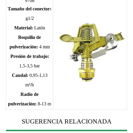
9708
Tamaño del conector:
g1/2
Material:
Latón
Boquilla de
pulverización:
4 mm
Presión de trabajo:
1,5-3,5 bar
Caudal:
0,95-1,13
m³/h
Radio de
pulverización:
8-13 m
SUGERENCIA RELACIONADA