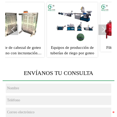


 goteo
Equipos de producción de
Filtro de arena de malla
ción
tuberías de riego por goteo
ENVÍANOS TU CONSULTA