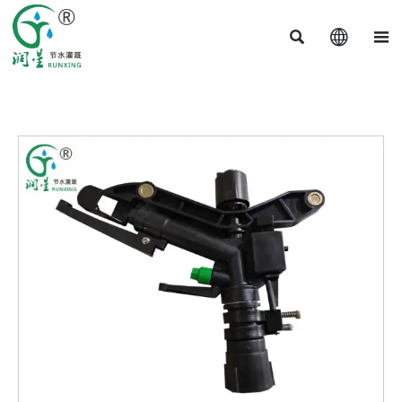


