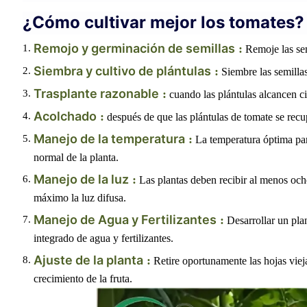
¿Cómo cultivar mejor los tomates?
Remojo y germinación de semillas
:
Remoje las sem
Siembra y cultivo de plántulas
:
Siembre las semillas
Trasplante razonable
:
cuando las plántulas alcancen ci
Acolchado
:
después de que las plántulas de tomate se recu
Manejo de la temperatura
:
La temperatura óptima par
normal de la planta.
Manejo de la luz
:
Las plantas deben recibir al menos ocho
máximo la luz difusa.
Manejo de Agua y Fertilizantes
:
Desarrollar un pla
integrado de agua y fertilizantes.
Ajuste de la planta
:
Retire oportunamente las hojas viej
crecimiento de la fruta.