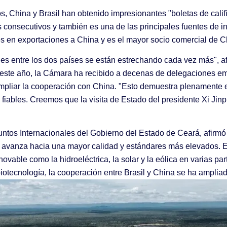
, China y Brasil han obtenido impresionantes "boletas de cali
consecutivos y también es una de las principales fuentes de inve
es en exportaciones a China y es el mayor socio comercial de C
es entre los dos países se están estrechando cada vez más", af
 este año, la Cámara ha recibido a decenas de delegaciones emp
ampliar la cooperación con China. "Esto demuestra plenamente
s fiables. Creemos que la visita de Estado del presidente Xi Jin
ntos Internacionales del Gobierno del Estado de Ceará, afirmó 
na avanza hacia una mayor calidad y estándares más elevados. E
able como la hidroeléctrica, la solar y la eólica en varias partes
la biotecnología, la cooperación entre Brasil y China se ha am