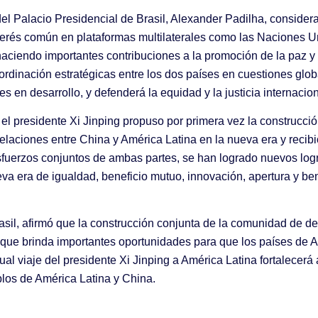
del Palacio Presidencial de Brasil, Alexander Padilha, consider
nterés común en plataformas multilaterales como las Naciones 
aciendo importantes contribuciones a la promoción de la paz y e
ordinación estratégicas entre los dos países en cuestiones glob
en desarrollo, y defenderá la equidad y la justicia internacion
de el presidente Xi Jinping propuso por primera vez la constru
 relaciones entre China y América Latina en la nueva era y recib
esfuerzos conjuntos de ambas partes, se han logrado nuevos log
 era de igualdad, beneficio mutuo, innovación, apertura y bene
asil, afirmó que la construcción conjunta de la comunidad de d
o que brinda importantes oportunidades para que los países de A
al viaje del presidente Xi Jinping a América Latina fortalecerá 
eblos de América Latina y China.