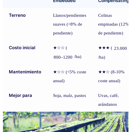
Embedded
Compensating
Terreno
Llanos/pendientes
Colinas
suaves (<8% de
empinadas (12%
pendiente)
de pendiente)
Costo inicial
★☆☆ (
★★★ (
23.000
/ha)
800–1200
/ha)
Mantenimiento
★☆☆ (<5% coste
★★☆ (8-10%
anual)
coste anual)
Mejor para
Soja, maíz, pastos
Uvas, café,
arándanos